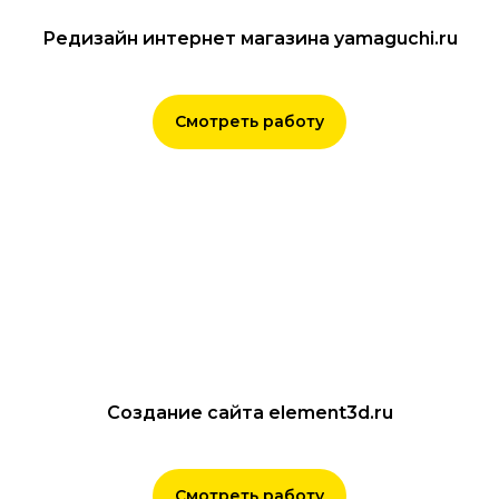
Редизайн интернет магазина yamaguchi.ru
Рассчитайте
Смотреть работу
стоимость вашего
продвижения
После заполнения анкеты
вы получите:
Расчет объема рынка в интернет и
его сезонность
Прогноз цены клика, стоимости и
количества заявок
Прогноз ежемесячного бюджета на
Создание сайта element3d.ru
рекламу
Смету со стоимостью и сроками
разработки
Смотреть работу